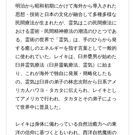
明治から昭和初期にかけて海外から導入された
思想・技術と日本の文化が融合して多種多様な
民間療法が生まれたが、霊気はこの民間療法に
おける霊術・民間精神療法の潮流のひとつであ
る。霊術の世界で「霊気」は、手のひらから発
する癒しのエネルギーを指す言葉として一般的
に使われていた。レイキは、臼井甕男が始めた
臼井霊気療法（臼井靈氣療法、霊気）に始ま
り、これが海外で独自に発展・簡略化したも
の。霊気は臼井の弟子の林忠次郎から日系アメ
リカ人ハワヨ・タカタに伝えられ、レイキとし
てアメリカで行われ、タカタとその弟子によっ
て世界中に普及した。
レイキは身体に備わっている自然治癒力への東
洋の信仰に基づくともいわれ、西洋自然魔術の