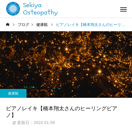
ブログ
健康観
ピアノレイキ【橋本翔太さんのヒーリングピアノ】
お知らせ
施術記録
オステオパシー施術＠国立
【症例紹介】活動量の
健康観
(くにたち)市
バネ指の痛み
ピアノレイキ【橋本翔太さんのヒーリングピア
ノ】
更新日：2024.01.09