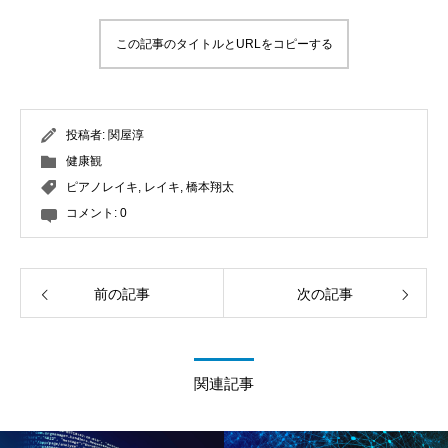
ンフレットの紹介～【今後、電磁波は増えていく / 触診に
免疫と血液/免疫力を高める４つのポイント】
発達 / 「噛む」を教える方法 / オステオパシーにできる事】
体感と気づき】
時には欲求に従うことも瞑想的であると思う
【書籍の紹介】理学療法士が教える 自分でできる首コ
よる電磁波テスト】
肩の痛みと皮膚(表皮・真皮)
この記事のタイトルとURLをコピーする
虫垂(盲腸)と腰痛と食べ物【食事の記事まとめ】
全捨離すると身体が変わり、健康になる【断捨離と全捨離/
リ・痛みの治し方
エネルギーバンパイアと関わる時の意識の持ち方【エネル
肋骨の痛みと心理的な緊張
実践した感想と雑感・メモ】
瞑想と脳科学【エリコ・ロウさんのセミナーを受講して】
ギーを共有する】
【施術報告】脊柱管狭窄症と腎不全の腰痛
空間（余白・ゆとり・あそび）を作ると、物事の循環が起
アミ 小さな宇宙人 / エンリケ・バリオス著
きて、体や心に変化が生まれる。
オステオパシーの施術方法(バイオダイナミクス、内臓調整
投稿者:
関屋淳
【症例報告】変形性股関節症と変形性腰椎症の痛みに対し
など)
感じるべき悲しみ、感じるべき痛みがある【書籍：ソマテ
て / 70代 女性
健康観
風邪は自然のデトックス？【風邪の効用 / 難病と風邪 / 風邪
ィック・エナジェティクス】
から学ぶ】
最近の施術の傾向～体質改善のために脳脊髄液を循環させ
ピアノレイキ
,
レイキ
,
橋本翔太
ご感想『耳の聞こえが良くなりました』
る～
宇宙の法則と共にあるためには？【生き方 / 稲盛和夫著を
コメント:
0
『フェアトレード』を通して感じたお金の循環【お金と健
【症例紹介】活動量の多いバネ指の痛み
読んで】
康 / フェアトレードとは？ / People Tree】
オステオパシー『内蔵』への施術について【内蔵の働きと
全身への影響 / 内蔵の「位置」と「動き」 / 内蔵と感情・心
家相について【書籍 カミングヮ / 良い家相の条件】
理の関係】
前の記事
次の記事
むくみ・浮腫について【浮腫とは？ / むくみの原因 / 女性の
【オステオパシーの語源】解釈による手技の拡がり～頭蓋
むくみ / 浮腫による不利益】
仙骨療法、内臓マニピュレーションなど～
お腹にある脳の声を聴く【お腹と日本の文化 / 小腸と太陽
頭蓋仙骨療法(クレニオセイクラル・セラピー)について【頭
関連記事
神経叢】
蓋を調整する目的/ 脳脊髄液の流れ / サザーランドとアプレ
ジャー】
出来ればこだわりたい塩の話【塩で身体が変化する / 精製
塩と天然塩 / 天然塩とミネラル /天然塩の選び方】