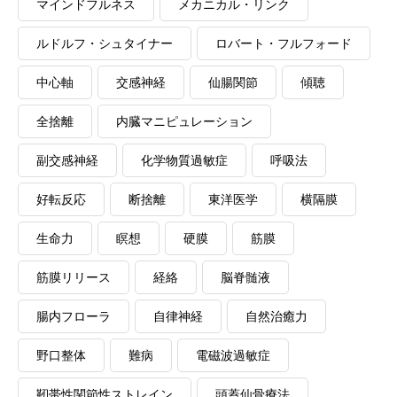
マインドフルネス
メカニカル・リンク
ルドルフ・シュタイナー
ロバート・フルフォード
中心軸
交感神経
仙腸関節
傾聴
全捨離
内臓マニピュレーション
副交感神経
化学物質過敏症
呼吸法
好転反応
断捨離
東洋医学
横隔膜
生命力
瞑想
硬膜
筋膜
筋膜リリース
経絡
脳脊髄液
腸内フローラ
自律神経
自然治癒力
野口整体
難病
電磁波過敏症
靭帯性関節性ストレイン
頭蓋仙骨療法