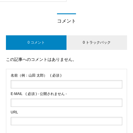
観点から体育座りを考える】
自律神経とオステオパシーの背骨調整【肩こりとの関係/呼
「そわか」と共にありますように
吸法】
コメント
考えるな、感じろ。【ブルース・リーの言葉から感じた心
パーキンソン病や脊髄小脳変性症の症状に対して、オステ
の使い方】
オパシーの全身施術は有効か？
私のモットー「仕方ない」と「まぁ、いっか」
0 コメント
0 トラックバック
「生きているな」という感覚を大切に
体と心が清らかであるために【祝詞から学ぶ】
この記事へのコメントはありません。
時間への考え方から『足るを知る』
名前（例：山田 太郎）
( 必須 )
再び腸活を始めました！
E-MAIL
( 必須 ) - 公開されません -
映画『ノマドランド』を観て
URL
食事と生命観【関野良晴さんの「カレーライスを一から作
る」を観て】
『ミリオンダラー・ベイビー』から学ぶ人生の目的