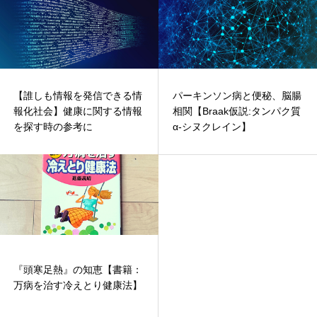
ツボへのオステオパシーアプローチ【オステオパシーと東
洋医学 / エネルギーを高めるツボへの施術 / ツボを利用した
出来れば避けたい外国産の食品3選【ポストハーベスト / 牛
セルフリリース】
成長ホルモン / 遺伝子組み換え食品】
オステオパシー内蔵治療【膵臓】膵臓の働きから食事を考
夫婦も体も調和が大切
える / 関連する症状 / 膵臓と感情・心理の関係(忍耐と我慢
触診で感じるモーツァルト効果【モーツァルト効果とは？ /
の違い)
【誰しも情報を発信できる情
パーキンソン病と便秘、脳腸
脳を包む硬膜への影響】
腎臓が関わる様々な痛み【骨盤痛・膝痛・腰痛など / オス
報化社会】健康に関する情報
相関【Braak仮説:タンパク質
ピアノレイキ【ヒーリングピアノ】
テオパシー腎臓治療 / 腎臓によっておこりうる症状 / 働きと
を探す時の参考に
α-シヌクレイン】
解剖学から考えるケア方法】
リソースについて【自然治癒力を発揮するために】
心臓と脳のコミュニケーション【心臓の健康を保ち、感情
大気中にもマイクロプラスチック(微小プラ)が、、、。
と思考をコントロールする】
宇宙のリズムとバランスをとる【宇宙のリズムと植物と人
間/ルドルフ・シュタイナー】
片頭痛・緊張性頭痛に対するオステオパシー
からだの声に耳を傾ける【心地良さと生命力の秘訣】
腰痛ではなく「骨盤痛」～慢性骨盤痛について～
秋冬はみかんを食べて肝臓を元気に【みかんに含まれるβ-
『頭寒足熱』の知恵【書籍：
クリプトキサンチン】
万病を治す冷えとり健康法】
トラウマとオステオパシー【トラウマを記憶する横隔膜】
子供の『体育座り』に想うこと【脳・内臓・呼吸・体幹の
産後の骨盤と会陰切開【手術痕による全身への影響】