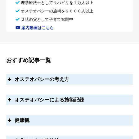
理学療法士としてリハビリを１万人以上
オステオパシーの施術を２０００人以上
２児の父として子育て奮闘中
案内動画はこちら
おすすめ記事一覧
オステオパシーの考え方
オステオパシーによる施術記録
筋膜の役割とオステオパシー
筋膜による血液循環(横隔膜、骨盤底筋など)
妊婦に対するオステオパシー～妻のマイナートラブルへの
健康観
施術～
オステオパシーと体の中に感じる波【潮：tide(タイド)】の
動き
難病 パーキンソン病の方への施術