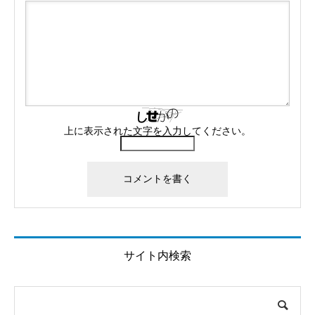
『From Stress to Happiness』より、ブラザー・デイヴィ
ッド氏の言葉を聞いて。
信念は目に宿る【映画ブレイブハートを観て】
自分らしく生きること /『すばらしき世界』を観て
上に表示された文字を入力してください。
エドガー・ケイシー療法『ひまし油(キャスターオイル)』～
キリストの御手～
心の在り方や精神に関するエドガー・ケイシーの言葉
ストレスを感じている時は、食事に目を向けてみる【エド
ガー・ケイシーからの学び】
年末年始は「みかん」を食べて免疫力を高めましょう
サイト内検索
【関節リウマチ】からだを適切なアルカリ性にして、痛み
を和らげるエドガーケイシーの食事療法
エドガー・ケイシーの主の祈りと内分泌腺(チャクラ)