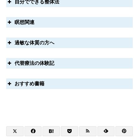
脳性麻痺の方の慢性疼痛～原因はミネラル不足～
自分でできる整体法
オステオパシーの魅力【歴史 / 語源 / 国家資格 / カイロプラ
腹圧性尿失禁、切迫性尿失禁に対するオステオパシー
【腰痛、膝の痛み】コルセット、サポーター着用時の注意
クティックとオステオパシー】
点
『悲しみと怒り』の感情が原因となっていた肋間神経痛
『免疫力を高める』呼吸が深くなり、血液とリンパの流れ
瞑想関連
オステオパシーの触診で診ている体の世界【筋膜 / 体液 / 内
が良くなるエクササイズ【エクササイズの方法 / ポイント /
解剖学・発生学で考える鎖骨～手・頭蓋骨との関係性～
【症例紹介】変形性股関節症、臼蓋形成不全、頭痛 / 50
臓 / 直観】
このような方にお勧め】
代 女性
パーキンソン病と便秘、脳腸相関【Braak仮説:タンパク質
ポリヴェーガル理論とセラピーの可能性【一般的な自律神
オン・メディテーション 現代を生きるヨーギーの瞑想問
過敏な体質の方へ
呼吸が浅い人が増えている【呼吸法：野口整体「邪気の吐
α-シヌクレイン】
コロナワクチン接種後の体をオステオパシーの視点で診て
経 / ポリヴェーガル理論とは？ / ポリヴェーガル理論とオス
答 / シュリー・エム著、青木光太郎訳【書籍レビュー 】
出」】
みたら【妻にワクチンの副反応が現れる / オステパシー施
テオパシー】
情報化社会で健康に関する情報を探す時のポイント
描く瞑想 フォルメン【ルドルフ・シュタイナー / フォルメ
術と経過】
電磁波過敏症・化学物質過敏症・エンパスを改善した経験
呼吸法で横隔膜の働きを大きくする(腹式呼吸・逆腹式呼吸)
代替療法の体験記
【頭蓋仙骨療法】 ジョン・E・アプレジャーの映像
ンを描いた感想】
骨が持つ解剖学・生理学的な特性を利用して骨を強くする
【症例紹介】 夜尿症(おねしょ) / 5歳 女の子
心と体を安定させる『水平線』瞑想法
ヴィム・ホフ・メソッドの呼吸法
【ウォルフの法則】【リモデリング】
霊性を高める【三位一体 / 霊性とは何か？】
Solitudes【施術音楽 / 瞑想として】
歩くと股関節が痛い、カクカク音がする【股関節痛の改善
クラニオセイクラル・バイオダイナミクスを受けてきまし
おすすめ書籍
エンパスとHSP【特徴、診断テスト、リセットの方法、適
中心軸を強くする呼吸法【生命力を高める】
筋肉の性質【過負荷の法則／遅筋繊維と速筋繊維/筋肉と筋
体の不思議なつながり【胸郭と膝の関係/右手首と左足首と
「心を鎮めて、自分の中の神を感じなさい」
と施術例】
た【湘南・大磯 クラニオバイオとアロマ écru.】
職】
膜の関係】
首の関係 / 体の末端の役割】
瞑想を深めていく【瞑想とは？ / 瞑想の姿勢について / 瞑想
【症例紹介】膝の痛みで正座が出来ない
TRE（緊張・ストレス・トラウマ解放エクササイズ）体験
頭蓋骨の調整(頭蓋仙骨療法・クラニオセイクラル)【電磁波
【股関節痛、腰痛、婦人科疾患】3cm以上のハイヒールは
健康寿命のためにオステオパシーに出来ることー書籍「風
仙骨について【解剖的な仙骨 / エネルギーとしての仙骨】
を深めていくポイント / 瞑想の効果】
【越谷 Peaceful being】
過敏症、化学物質過敏症、自律神経失調症に対して】
関節を正常に保つ事が出来ない
邪の効用」
子供の腹痛と下痢【牛乳が一つの要因か！】
オステオパシーと東洋医学【セルフケアとしての気功】
アティーシャのハート瞑想【ハートが持つ錬金術の力】
「リンキングアウェアネス」のセッションに初参加
過敏症、HSP、エンパスの方にすすめるHYGEE（ヒュッ
肝臓の働き(デトックスなど)とケア方法【肩こり・腰痛との
自然治癒力の推薦書籍(いのちの輝き・癒す心、治る力など)
【症例紹介】脊柱管狭窄症の診断を受けている方の腰痛が
ゲ）という暮らし方
オステオパシー 偉人たちが残した言葉のご紹介
聴覚の瞑想法 ～電車の中でも瞑想はできる～
関係、内臓調整】
改善。要因は足にある小さな関節？
レイキヒーリング(霊気)体験
オン・メディテーション 現代を生きるヨーギーの瞑想問
「5G」ここが問題！～電磁波問題市民科学研究会 発行パ
オステオパシーで考える「免疫力」について【免疫とは？/
エドガー・ケイシーの主の祈りと内分泌腺(チャクラ)
食物を噛まない子供が増えている【噛む事の意味 / 上顎の
答 / シュリー・エム著、青木光太郎訳【書籍レビュー 】
強いストレッチが原因の両膝痛⇒関節のズレを調整
「ゆるみの時間」に参加中【ボディワークを通して感じた