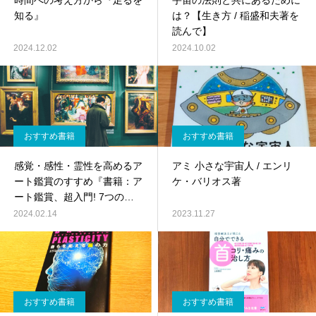
時間への考え方から『足るを
宇宙の法則と共にあるために
知る』
は？【生き方 / 稲盛和夫著を
読んで】
2024.12.02
2024.10.02
おすすめ書籍
おすすめ書籍
感覚・感性・霊性を高めるア
アミ 小さな宇宙人 / エンリ
ート鑑賞のすすめ『書籍：ア
ケ・バリオス著
ート鑑賞、超入門! 7つの視
点』
2024.02.14
2023.11.27
おすすめ書籍
おすすめ書籍