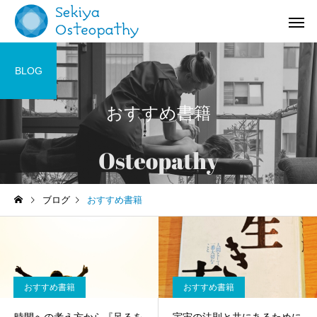
BLOG
おすすめ書籍
お知らせ
施術記録
ブログ
おすすめ書籍
オステオパシー施術＠国立
【症例紹介】活動量の
(くにたち)市
バネ指の痛み
おすすめ書籍
おすすめ書籍