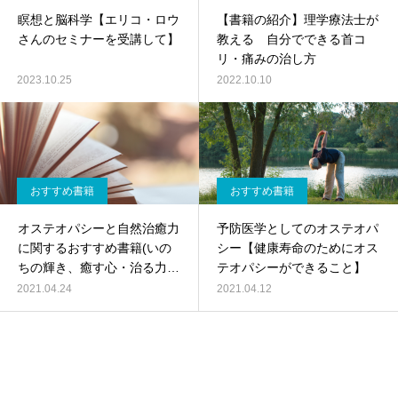
瞑想と脳科学【エリコ・ロウ
【書籍の紹介】理学療法士が
さんのセミナーを受講して】
教える 自分でできる首コ
リ・痛みの治し方
2023.10.25
2022.10.10
おすすめ書籍
おすすめ書籍
オステオパシーと自然治癒力
予防医学としてのオステオパ
に関するおすすめ書籍(いの
シー【健康寿命のためにオス
ちの輝き、癒す心・治る力な
テオパシーができること】
ど)
2021.04.24
2021.04.12