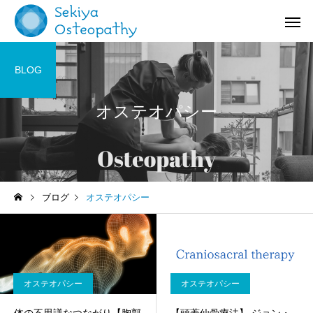
BLOG
オステオパシー
お知らせ
施術記録
ブログ
オステオパシー
オステオパシー施術＠国立
【症例紹介】活動量の
(くにたち)市
バネ指の痛み
オステオパシー
オステオパシー