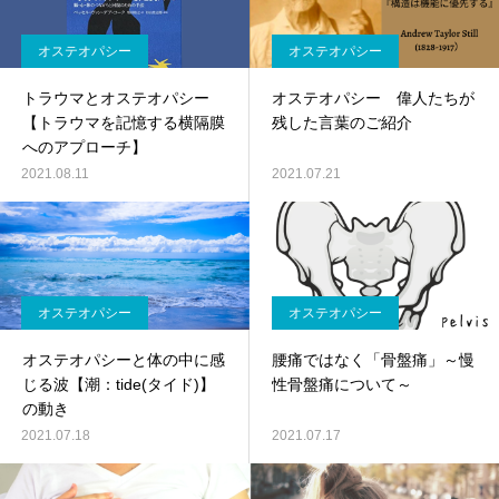
オステオパシー
オステオパシー
トラウマとオステオパシー
オステオパシー 偉人たちが
【トラウマを記憶する横隔膜
残した言葉のご紹介
へのアプローチ】
2021.08.11
2021.07.21
オステオパシー
オステオパシー
オステオパシーと体の中に感
腰痛ではなく「骨盤痛」～慢
じる波【潮：tide(タイド)】
性骨盤痛について～
の動き
2021.07.18
2021.07.17