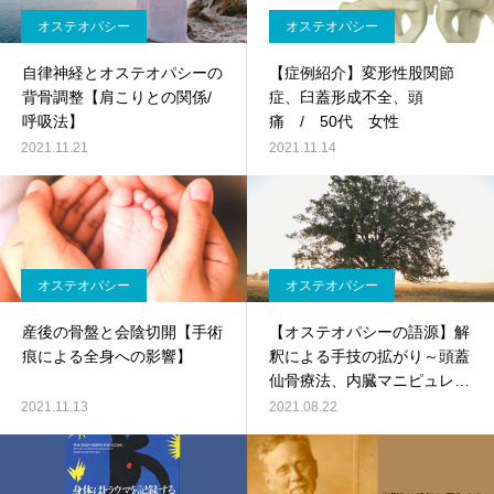
オステオパシー
オステオパシー
自律神経とオステオパシーの
【症例紹介】変形性股関節
背骨調整【肩こりとの関係/
症、臼蓋形成不全、頭
呼吸法】
痛 / 50代 女性
2021.11.21
2021.11.14
オステオパシー
オステオパシー
産後の骨盤と会陰切開【手術
【オステオパシーの語源】解
痕による全身への影響】
釈による手技の拡がり～頭蓋
仙骨療法、内臓マニピュレー
ションなど～
2021.11.13
2021.08.22