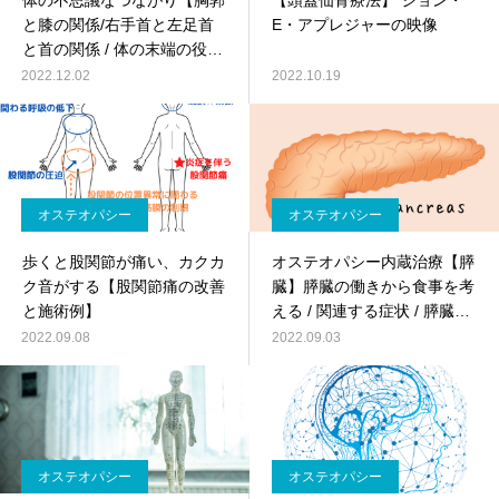
体の不思議なつながり【胸郭
【頭蓋仙骨療法】 ジョン・
と膝の関係/右手首と左足首
E・アプレジャーの映像
と首の関係 / 体の末端の役
割】
2022.12.02
2022.10.19
オステオパシー
オステオパシー
歩くと股関節が痛い、カクカ
オステオパシー内蔵治療【膵
ク音がする【股関節痛の改善
臓】膵臓の働きから食事を考
と施術例】
える / 関連する症状 / 膵臓と
感情・心理の関係(忍耐と我
2022.09.08
2022.09.03
慢の違い)
オステオパシー
オステオパシー