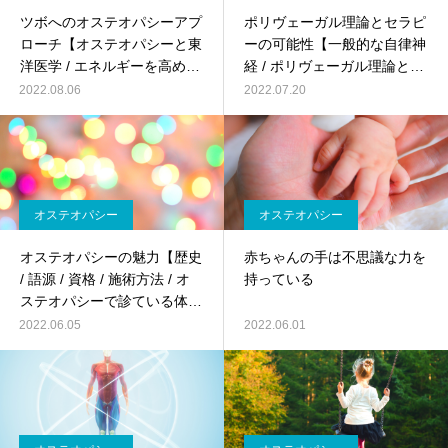
ツボへのオステオパシーアプ
ポリヴェーガル理論とセラピ
ローチ【オステオパシーと東
ーの可能性【一般的な自律神
洋医学 / エネルギーを高める
経 / ポリヴェーガル理論と
ツボへの施術 / ツボを利用し
は？ / ポリヴェーガル理論と
2022.08.06
2022.07.20
たセルフリリース】
オステオパシー】
オステオパシー
オステオパシー
オステオパシーの魅力【歴史
赤ちゃんの手は不思議な力を
/ 語源 / 資格 / 施術方法 / オ
持っている
ステオパシーで診ている体の
世界観 / 筋膜(ファシア)の重
2022.06.05
2022.06.01
要性 / カイロプラクティック
とオステオパシー / オステオ
パシー偉人達の言葉】