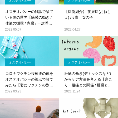
オステオパシー
オステオパシー
オステオパシーの触診で診て
【症例紹介】 夜尿症(おねし
いる体の世界【筋膜の動き /
ょ) / 5歳 女の子
体液の循環 / 内臓 / 一次呼吸
/ 直観】
2022.05.07
2022.04.27
オステオパシー
オステオパシー
コロナワクチン接種後の体を
肝臓の働き(デトックスなど)
オステオパシーの視点で診て
からケア方法を考える【肩こ
みたら【妻にワクチンの副反
り・腰痛との関係 / 肝臓と怒
応が現れる / オステパシー施
り / 内臓調整】
2022.03.23
2021.11.24
術と経過】