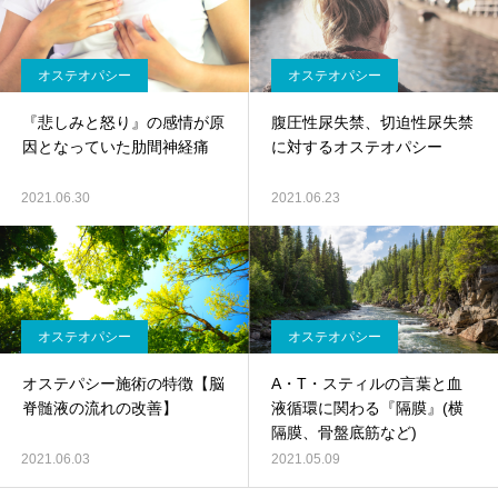
オステオパシー
オステオパシー
『悲しみと怒り』の感情が原
腹圧性尿失禁、切迫性尿失禁
因となっていた肋間神経痛
に対するオステオパシー
2021.06.30
2021.06.23
オステオパシー
オステオパシー
オステパシー施術の特徴【脳
A・T・スティルの言葉と血
脊髄液の流れの改善】
液循環に関わる『隔膜』(横
隔膜、骨盤底筋など)
2021.06.03
2021.05.09