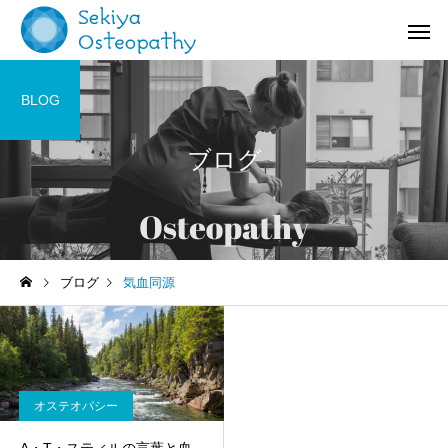
BLOG
ブログ
お知らせ
施術記録
ブログ
気血同源
オステオパシー施術＠国立
【症例紹介】活動量の
(くにたち)市
バネ指の痛み
オステオパシー