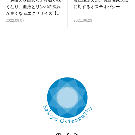
『免疫力を高める』呼吸が深
腹圧性尿失禁、切迫性尿失禁
くなり、血液とリンパの流れ
に対するオステオパシー
が良くなるエクササイズ【エ
クササイズの方法 / ポイント
2022.09.07
2021.06.23
/ このような方にお勧め】