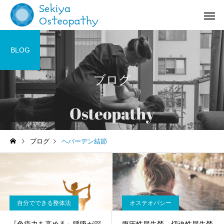
BLOG
ブログ
お知らせ
施術記録
ブログ
ヘバーデン結節
オステオパシー施術＠国立
【症例紹介】活動量の
(くにたち)市
バネ指の痛み
自分でできる整体法
オステオパシー