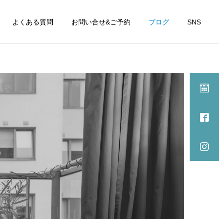
よくある質問
お問い合せ&ご予約
ブログ
SNS
施術記録
施術記録
パーキンソン病や脊髄小脳
ご感想『耳の聞こえが良く
変性症の症状に対して、オ
なりました』
ステオパシーの全身施術は
有効か？