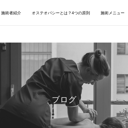
施術者紹介
オステオパシーとは？4つの原則
施術メニュー
施術記録
おすすめ雑貨
【症例紹介】活動量の多い
FEEMUE（フィームー）〜
バネ指の痛み
タイのスラムで作られたバ
ブログ
ッグ〜