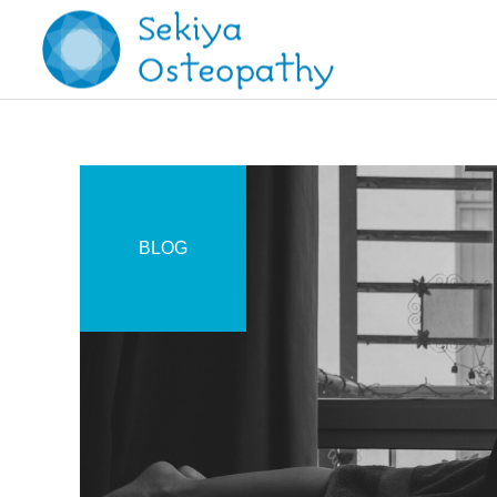
BLOG
施術記録
お知らせ
【症例報告】変形性股関節
オステオパシー施術＠国立
症と変形性腰椎症の痛みに
(くにたち)市
対して / 70代 女性