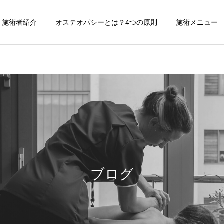
施術者紹介
オステオパシーとは？4つの原則
施術メニュー
施術記録
おすすめ雑貨
【症例紹介】活動量の多い
FEEMUE（フィームー）〜
バネ指の痛み
タイのスラムで作られたバ
ブログ
ッグ〜