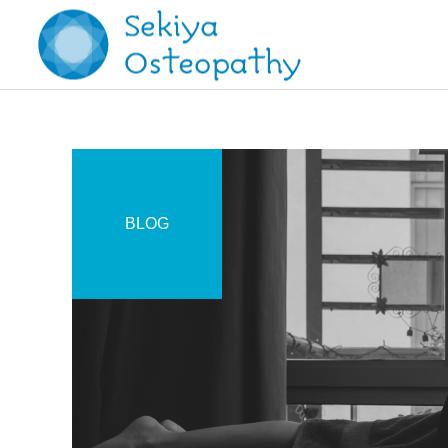
BLOG
施術記録
お知らせ
【症例報告】変形性股関節
オステオパシー施術＠国立
症と変形性腰椎症の痛みに
(くにたち)市
対して / 70代 女性