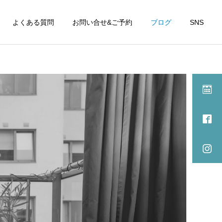
よくある質問
お問い合せ&ご予約
ブログ
SNS
施術記録
施術記録
パーキンソン病や脊髄小脳
ご感想『耳の聞こえが良く
変性症の症状に対して、オ
なりました』
ステオパシーの全身施術は
有効か？