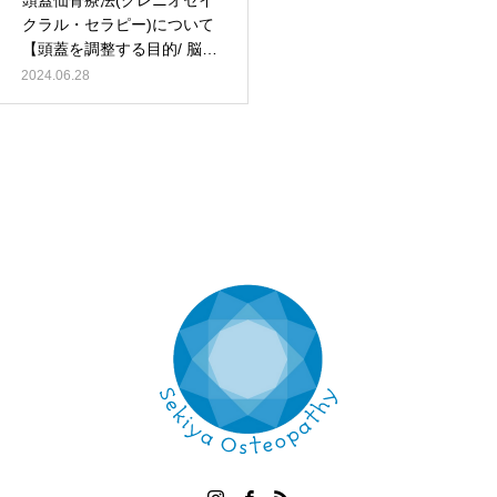
頭蓋仙骨療法(クレニオセイ
クラル・セラピー)について
【頭蓋を調整する目的/ 脳脊
髄液の流れ / サザーランドと
2024.06.28
アプレジャー】