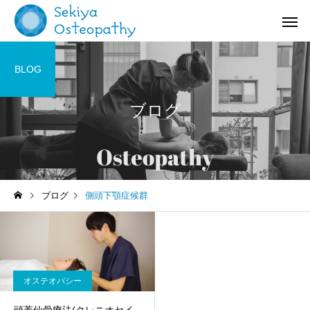
BLOG
ブログ
お知らせ
施術記録
ブログ
側頭下顎症候群
オステオパシー施術＠国立
【症例紹介】活動量の
(くにたち)市
バネ指の痛み
オステオパシー