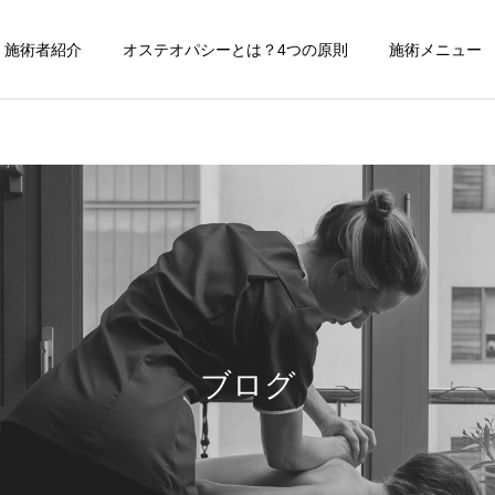
施術者紹介
オステオパシーとは？4つの原則
施術メニュー
施術記録
おすすめ雑貨
【症例紹介】活動量の多い
FEEMUE（フィームー）〜
バネ指の痛み
タイのスラムで作られたバ
ブログ
ッグ〜