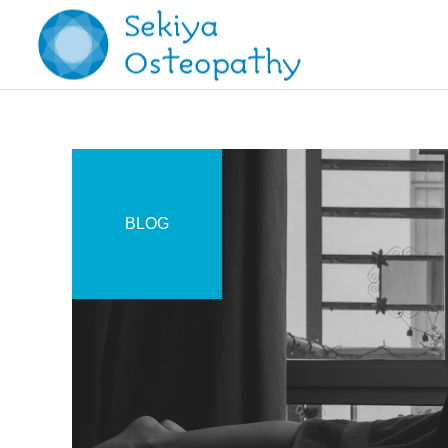
BLOG
施術記録
お知らせ
【症例報告】変形性股関節
オステオパシー施術＠国立
症と変形性腰椎症の痛みに
(くにたち)市
対して / 70代 女性