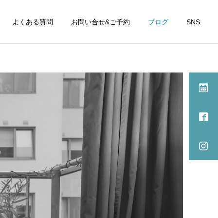
よくある質問
お問い合せ&ご予約
ブログ
SNS
施術記録
施術記録
パーキンソン病や脊髄小脳
ご感想『耳の聞こえが良く
変性症の症状に対して、オ
なりました』
ステオパシーの全身施術は
有効か？