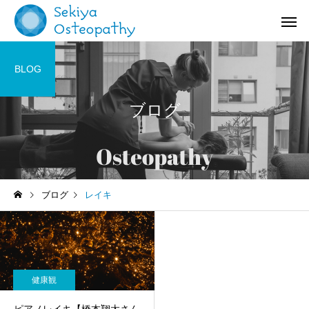
BLOG
ブログ
お知らせ
施術記録
ブログ
レイキ
オステオパシー施術＠国立
【症例紹介】活動量の
(くにたち)市
バネ指の痛み
健康観