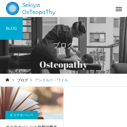
BLOG
ブログ
お知らせ
施術記録
ブログ
アンドルー・ワイル
オステオパシー施術＠国立
【症例紹介】活動量の
(くにたち)市
バネ指の痛み
オステオパシー