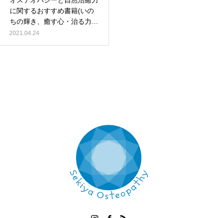
オステオパシーと自然治癒力
に関するおすすめ書籍(いの
ちの輝き、癒す心・治る力な
ど)
2021.04.24