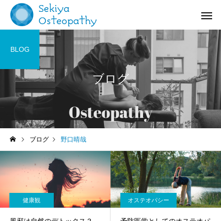
BLOG
ブログ
お知らせ
施術記録
ブログ
野口晴哉
オステオパシー施術＠国立
【症例紹介】活動量の
(くにたち)市
バネ指の痛み
健康観
オステオパシー