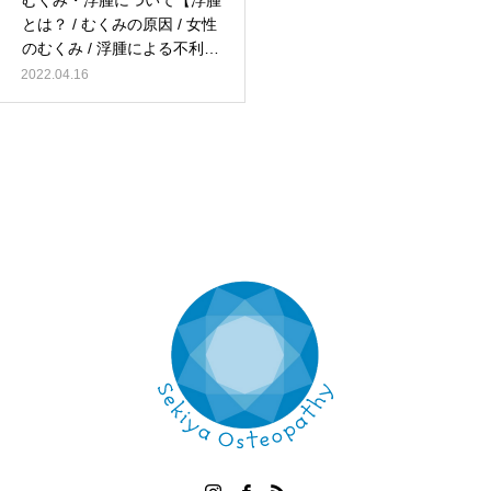
むくみ・浮腫について【浮腫
とは？ / むくみの原因 / 女性
のむくみ / 浮腫による不利
益】
2022.04.16