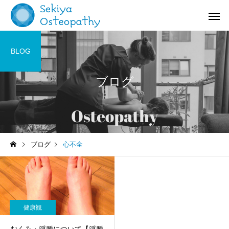
BLOG
ブログ
お知らせ
施術記録
ブログ
心不全
オステオパシー施術＠国立
【症例紹介】活動量の
(くにたち)市
バネ指の痛み
健康観