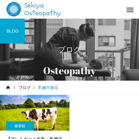
BLOG
ブログ
お知らせ
施術記録
ブログ
乳糖不耐症
オステオパシー施術＠国立
【症例紹介】活動量の
(くにたち)市
バネ指の痛み
健康観