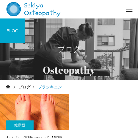
BLOG
ブログ
お知らせ
施術記録
ブログ
ブラジキニン
オステオパシー施術＠国立
【症例紹介】活動量の
(くにたち)市
バネ指の痛み
健康観