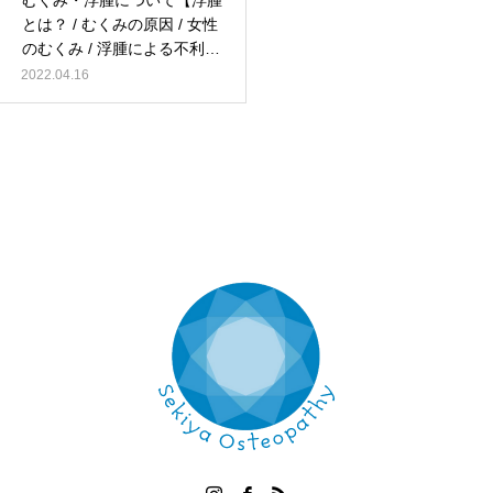
むくみ・浮腫について【浮腫
とは？ / むくみの原因 / 女性
のむくみ / 浮腫による不利
益】
2022.04.16